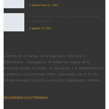
septiembre 22, 2022
CERCOS ELECTRICOS EN SAN JUAN DE
LURIGANCHO
agosto 17, 2020
QUIENES SOMOS
Líderes en el campo de la Ingeniería Eléctrica y
Electrónica . Trabajamos en todas las etapas de tu
proyecto desde el Diseño, la Ejecución y el Mantenimiento.
Contamos con personal 100% capacitado con el fin de
brindar la mejor solución a nuestros distinguidos clientes
SERVICIOS
SEGURIDAD ELECTRONICA