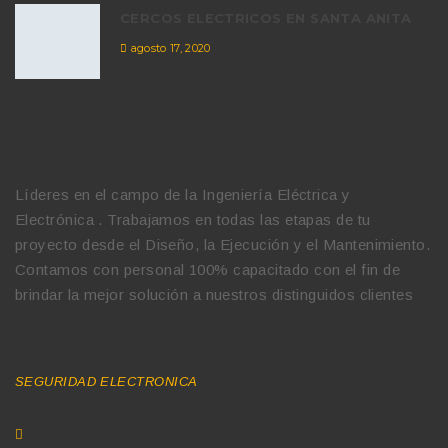
CERCOS ELECTRICOS EN SANTA ANITA
agosto 17, 2020
QUIENES SOMOS
Líderes en el campo de la Ingeniería Eléctrica y
Electrónica . Trabajamos en todas las etapas de tu
proyecto desde el Diseño, la Ejecución y el Mantenimiento.
Contamos con personal 100% capacitado con el fin de
brindar la mejor solución a nuestros distinguidos clientes
SERVICIOS
SEGURIDAD ELECTRONICA
CAMARAS DE SEGURIDAD