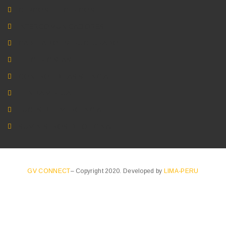
CERCOS ELECTRICOS
INTERCOMUNICADORES
CABLEADO ESTRUCTURADO
ELECTRICISTAS
CONTROL DE ASISTENCIA
TIENDA VIRTUAL
LUCES DE EMERGENCIA
SUMINISTROS DE OFICINA
GV CONNECT
– Copyright 2020. Developed by
LIMA-PERU