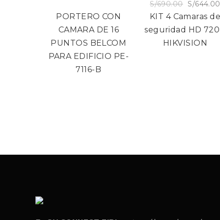
S/
690.00
S/
644.0
PORTERO CON
KIT 4 Camaras d
CAMARA DE 16
seguridad HD 72
PUNTOS BELCOM
HIKVISION
PARA EDIFICIO PE-
7116-B