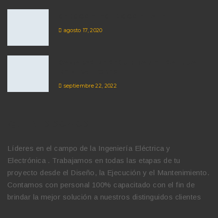
CERCOS ELECTRICOS EN ATE
agosto 17, 2020
CAMARAS DE SEGURIDAD EN SAN JUAN
DE MIRAFLORES
septiembre 22, 2022
QUIENES SOMOS
Líderes en el campo de la Ingeniería Eléctrica y
Electrónica . Trabajamos en todas las etapas de tu
proyecto desde el Diseño, la Ejecución y el Mantenimiento.
Contamos con personal 100% capacitado con el fin de
brindar la mejor solución a nuestros distinguidos clientes