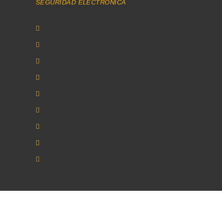
SEGURIDAD ELECTRONICA
CAMARAS DE SEGURIDAD
CERCOS ELECTRICOS
INTERCOMUNICADORES
CABLEADO ESTRUCTURADO
ELECTRICISTAS
CONTROL DE ASISTENCIA
TIENDA VIRTUAL
LUCES DE EMERGENCIA
SUMINISTROS DE OFICINA