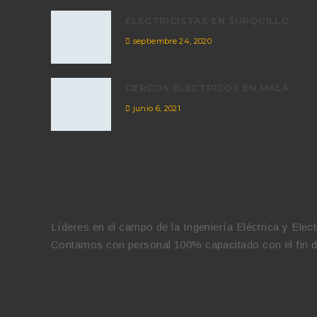
ELECTRICISTAS EN SURQUILLO
septiembre 24, 2020
CERCOS ELECTRICOS EN MALA
junio 6, 2021
QUIENES SOMOS
Líderes en el campo de la Ingeniería Eléctrica y Elec
Contamos con personal 100% capacitado con el fin de 
SERVICIOS