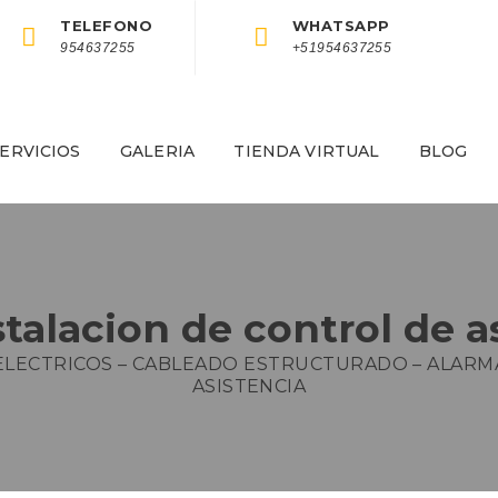
TELEFONO
WHATSAPP
954637255
+51954637255
ERVICIOS
GALERIA
TIENDA VIRTUAL
BLOG
stalacion de control de a
ELECTRICOS – CABLEADO ESTRUCTURADO – ALARM
ASISTENCIA