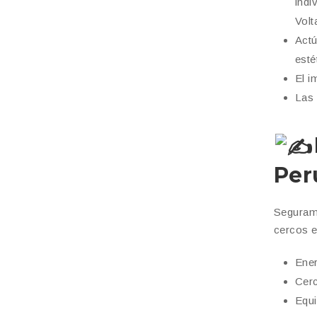
indi
Volt
Actú
esté
El i
Las
Per
Segurame
cercos e
Ener
Cerc
Equi