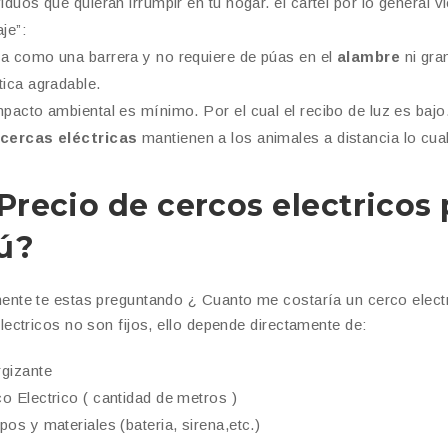
viduos que quieran irrumpir en tu hogar. el cartel por lo general
aje”:
a como una barrera y no requiere de púas en el
alambre
ni gra
tica agradable.
mpacto ambiental es mínimo. Por el cual el recibo de luz es bajo
cercas eléctricas
mantienen a los animales a distancia lo cua
Precio de cercos electricos
ú?
nte te estas preguntando ¿ Cuanto me costaría un cerco elect
lectricos no son fijos, ello depende directamente de:
gizante
o Electrico ( cantidad de metros )
pos y materiales (bateria, sirena,etc.)