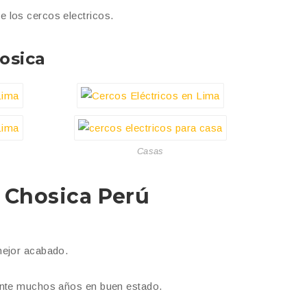
 los cercos electricos.
osica
Casas
n
Chosica
Perú
mejor acabado.
rante muchos años en buen estado.