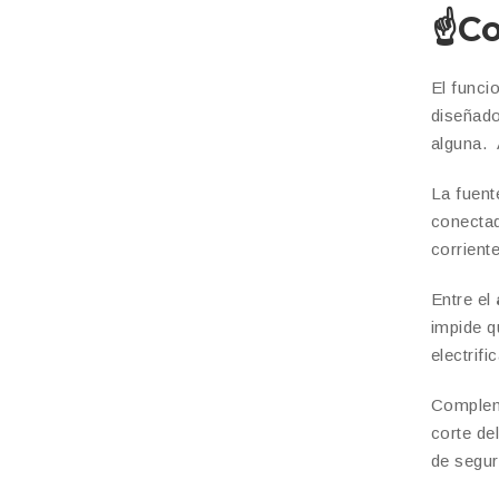
☝️
Co
El funci
diseñado
alguna. 
La fuent
conectad
corriente
Entre el
impide q
electrif
Complem
corte de
de seguri