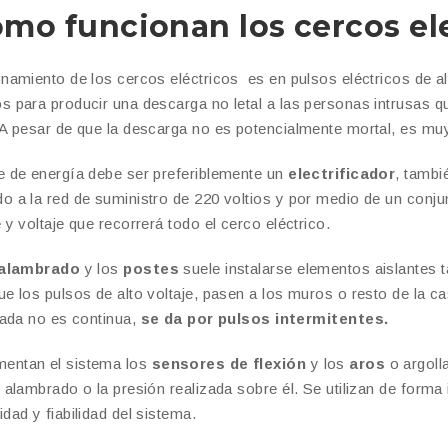
mo funcionan los cercos ele
onamiento de los cercos eléctricos es en pulsos eléctricos de alt
s para producir una descarga no letal a las personas intrusas qu
A pesar de que la descarga no es potencialmente mortal, es muy
e de energía debe ser preferiblemente un
electrificador
, tamb
o a la red de suministro de 220 voltios y por medio de un conj
 y voltaje que recorrerá todo el cerco eléctrico.
alambrado
y los
postes
suele instalarse elementos aislante
ue los pulsos de alto voltaje, pasen a los muros o resto de la cas
icada no es continua,
se da por pulsos intermitentes.
entan el sistema los
sensores de flexión
y los
aros
o argoll
l alambrado o la presión realizada sobre él. Se utilizan de form
dad y fiabilidad del sistema.