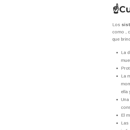
☝️
Cu
Los
sis
como , c
que brin
La d
muer
Prot
La 
mome
ella
Una
cons
El m
Las