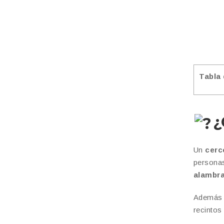
Tabla
¿
Un
cerc
persona
alambr
Además e
recintos