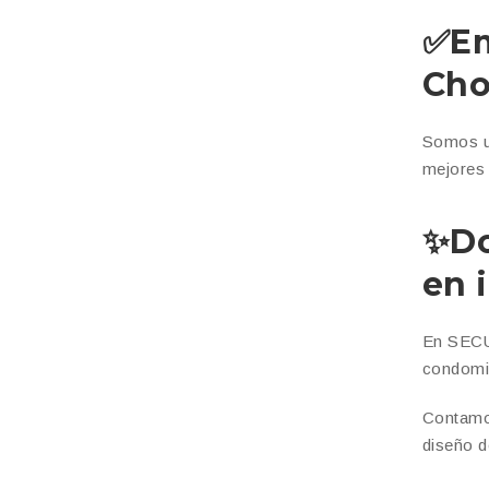
✅
Em
Cho
Somos 
mejores 
✨Do
en 
En SEC
condomi
Contamos
diseño d