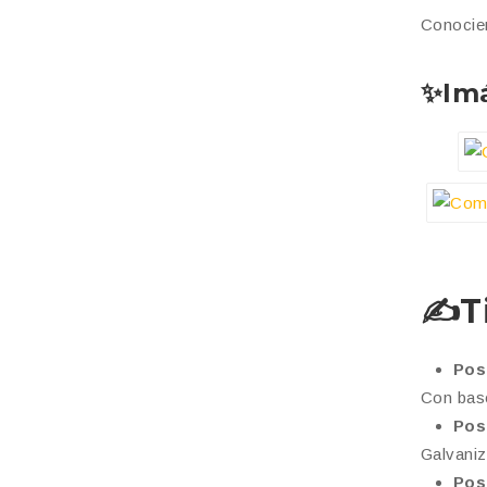
Conocien
✨
Im
✍
T
Pos
Con base
Pos
Galvaniz
Pos