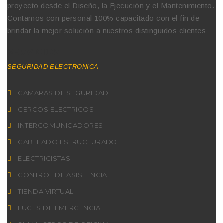
proyecto desde el Diseño, la Ejecución y el Mantenimiento.
Contamos con personal 100% capacitado con el fin de
brindar la mejor solución a nuestros distinguidos clientes
SERVICIOS
SEGURIDAD ELECTRONICA
CAMARAS DE SEGURIDAD
CERCOS ELECTRICOS
INTERCOMUNICADORES
CABLEADO ESTRUCTURADO
ELECTRICISTAS
CONTROL DE ASISTENCIA
TIENDA VIRTUAL
LUCES DE EMERGENCIA