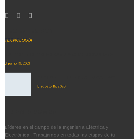
RECIENTES POST
TECNOLOGÍA
MANTENIMIENTO DE CAMARAS DE SEGURIDAD
junio 19, 2021
CERCOS ELECTRICOS EN CALLAO
agosto 16, 2020
QUIENES SOMOS
Líderes en el campo de la Ingeniería Eléctrica y
Electrónica . Trabajamos en todas las etapas de tu